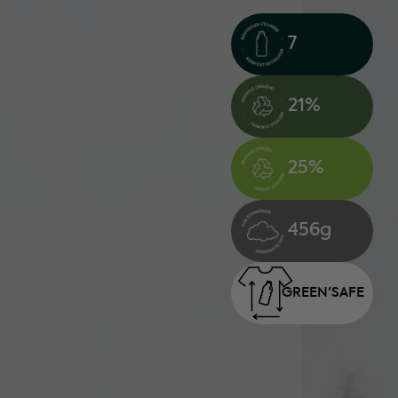
7
21%
25%
456g
GREEN'
SAFE