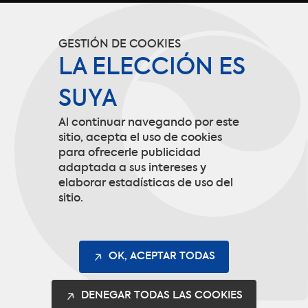
Términos de servicio
GESTIÓN DE COOKIES
Política de confidencialidad
LA ELECCIÓN ES
SUYA
Aviso Legal
Al continuar navegando por este
Gestión de cookies
sitio, acepta el uso de cookies
para ofrecerle publicidad
adaptada a sus intereses y
elaborar estadísticas de uso del
Contactar
sitio.
9 rue de Picardie
60190 Arsy
OK, ACEPTAR TODAS
info@codupal.fr
DENEGAR TODAS LAS COOKIES