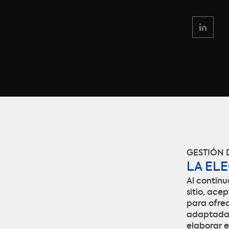
GESTIÓN 
LA EL
Al contin
sitio, ace
para ofrec
adaptada a
elaborar e