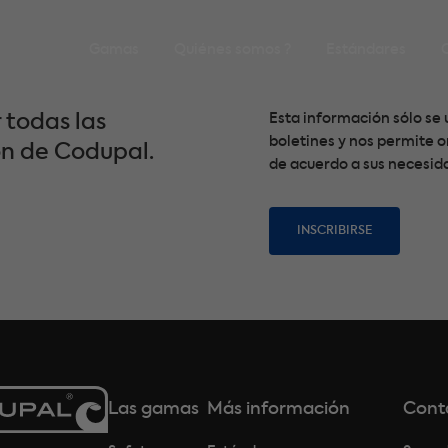
Gamas
Quiénes somos ?
Estándares
 todas las
Esta información sólo se u
boletines y nos permite 
ón de Codupal.
de acuerdo a sus necesid
INSCRIBIRSE
Las gamas
Más información
Cont