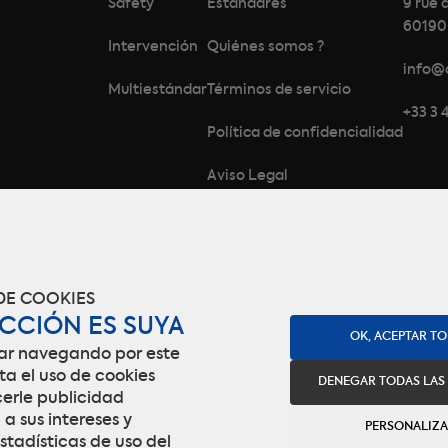
Safety
Estándares
9 rue 
60190
Intervención
Quiénes somos ?
info@
Multiestándar
Términos de servicio
+33 3 
Política de confidencialidad
Aviso Legal
Gestión de cookies
DE COOKIES
ECCIÓN ES SUYA
OK, ACEPTAR T
uar navegando por este
pta el uso de cookies
DENEGAR TODAS LAS
erle publicidad
 sus intereses y
PERSONALIZ
stadísticas de uso del