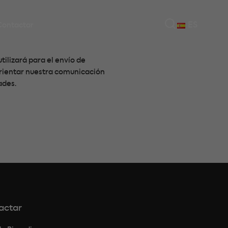
ES
Contactar
tilizará para el envío de
orientar nuestra comunicación
ades.
actar