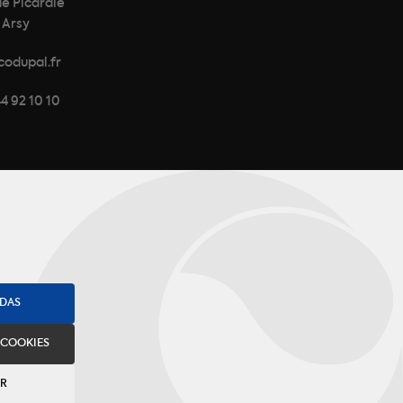
de Picardie
 Arsy
codupal.fr
44 92 10 10
ODAS
 COOKIES
AR